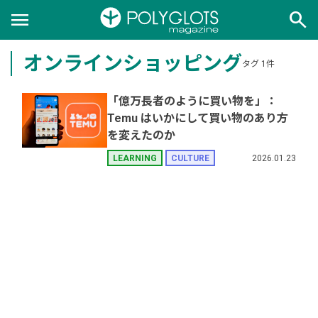
menu
search
オンラインショッピング
タグ 1件
「億万長者のように買い物を」：
Temu はいかにして買い物のあり方
を変えたのか
2026.01.23
LEARNING
CULTURE