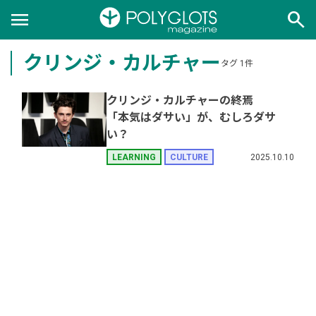
menu
search
クリンジ・カルチャー
タグ 1件
クリンジ・カルチャーの終焉
「本気はダサい」が、むしろダサ
い？
2025.10.10
LEARNING
CULTURE