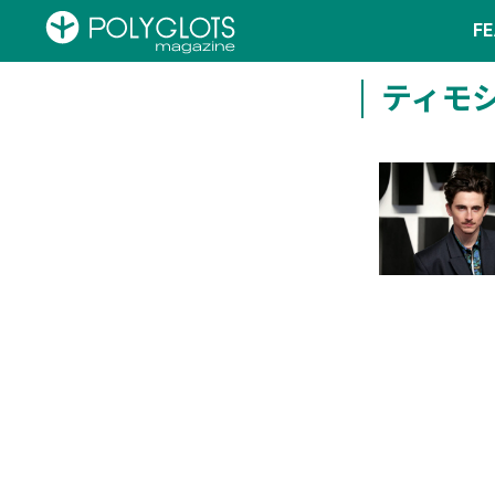
F
ティモ