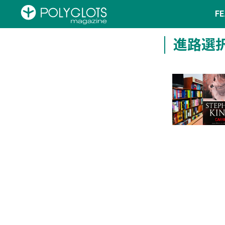
F
進路選