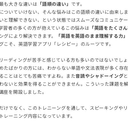
最も大きな違いは
「語順の違い」
です。
についていけない、そんな悩みはこの語順の違いに由来し
いと理解できない、という状態ではスムーズなコミュニケ
学習者の多くの方が抱えているこの悩みは
「英語をたくさん
ングにより解決できます。
「英語を英語のまま理解する力
グこそ、英語学習アプリ「レシピー」のルーツです。
リーディングが苦手と感じている方も多いのではないでし
めたばかりの方には、わからない単語や文法表現が多く存
ることはとても苦痛ですよね。また
音読やシャドーイング
わないと効果を得ることができません。こういった課題を
講座を開設しました。
だけでなく、このトレニーングを通して、スピーキングや
トレーニング内容になっています。