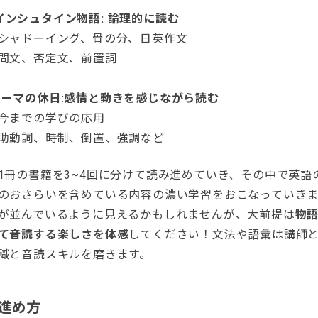
 アインシュタイン物語: 論理的に読む
シャドーイング、骨の分、日英作文
問文、否定文、前置詞
10 ローマの休日:感情と動きを感じながら読む
今までの学びの応用
助動詞、時制、倒置、強調など
1冊の書籍を3~4回に分けて読み進めていき、その中で英語
のおさらいを含めている内容の濃い学習をおこなっていきま
が並んでいるように見えるかもしれませんが、大前提は
物
て音読する楽しさを体感
してください！文法や語彙は講師
識と音読スキルを磨きます。
進め方