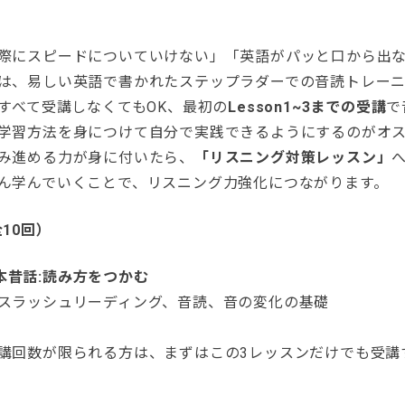
際にスピードについていけない」「英語がパッと口から出
は、易しい英語で書かれたステップラダーでの音読トレー
ンすべて受講しなくてもOK、最初の
Lesson1~3までの受講
で
学習方法を身につけて自分で実践できるようにするのがオ
み進める力が身に付いたら、
「リスニング対策レッスン」
ん学んでいくことで、リスニング力強化につながります。
10回）
 日本昔話:読み方をつかむ
スラッシュリーディング、音読、音の変化の基礎
講回数が限られる方は、まずはこの3レッスンだけでも受講