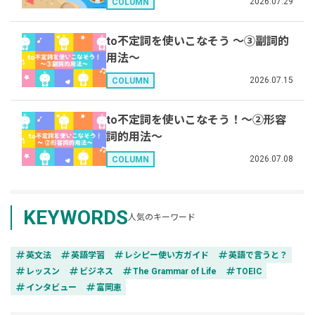
2026.07.29
COLUMN
to不定詞を使いこなそう 〜③副詞的
用法〜
2026.07.15
COLUMN
to不定詞を使いこなそう！〜②形容
詞的用法〜
2026.07.08
COLUMN
KEYWORDS
人気のキーワード
tag
tag
tag
tag
英文法
英語学習
レシピー使い方ガイド
英語で言うと？
tag
tag
tag
tag
レッスン
ビジネス
The Grammar of Life
TOEIC
tag
tag
インタビュー
富岡恵