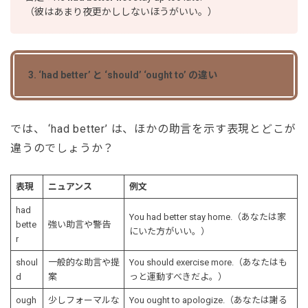
（彼はあまり夜更かししないほうがいい。）
3. ‘had better’ と ‘should’ ‘ought to’ の違い
では、 ‘had better’ は、ほかの助言を示す表現とどこが
違うのでしょうか？
表現
ニュアンス
例文
had
You had better stay home.（あなたは家
bette
強い助言や警告
にいた方がいい。）
r
shoul
一般的な助言や提
You should exercise more.（あなたはも
d
案
っと運動すべきだよ。）
ough
少しフォーマルな
You ought to apologize.（あなたは謝る