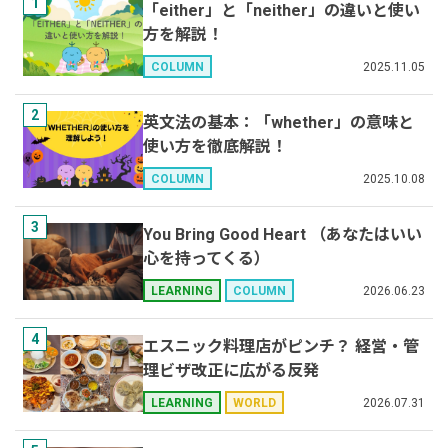
1
「either」と「neither」の違いと使い
方を解説！
2025.11.05
COLUMN
2
英文法の基本：「whether」の意味と
使い方を徹底解説！
2025.10.08
COLUMN
3
You Bring Good Heart （あなたはいい
心を持ってくる）
2026.06.23
LEARNING
COLUMN
4
エスニック料理店がピンチ？ 経営・管
理ビザ改正に広がる反発
2026.07.31
LEARNING
WORLD