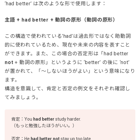
‘had better’ は次のような形で使用します：
主語 + had better + 動詞の原形（動詞の原形）
この構造で使われている’had’は過去形ではなく助動詞
的に使われているため、現在や未来の内容を表すこと
ができます。また、この場合の否定形は「had better
not
+ 動詞の原形」というように ‘better’ の後に ‘not’
が置かれて、「～しないほうがよい」という意味になり
ます。
構造を意識して、肯定と否定の例文をそれぞれ確認し
てみましょう。
肯定：You
had better
study harder.
（もっと勉強したほうがいい。）
否定：He
had better not
stay up too late.