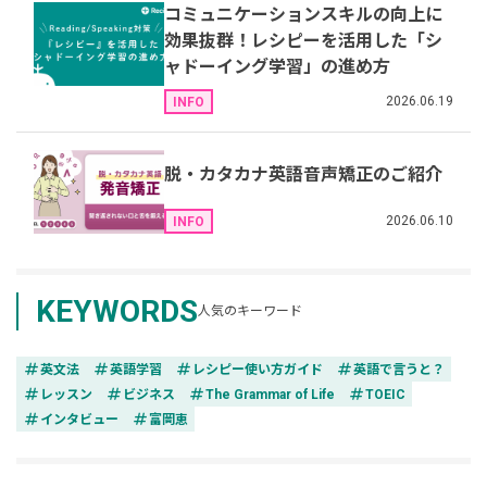
コミュニケーションスキルの向上に
効果抜群！レシピーを活用した「シ
ャドーイング学習」の進め方
2026.06.19
INFO
脱・カタカナ英語音声矯正のご紹介
2026.06.10
INFO
KEYWORDS
人気のキーワード
tag
tag
tag
tag
英文法
英語学習
レシピー使い方ガイド
英語で言うと？
tag
tag
tag
tag
レッスン
ビジネス
The Grammar of Life
TOEIC
tag
tag
インタビュー
富岡恵