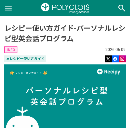
menu
search
レシピー使い方ガイド-パーソナルレシ
ピ型英会話プログラム
2026.06.09
INFO
tag
レシピー使い方ガイド