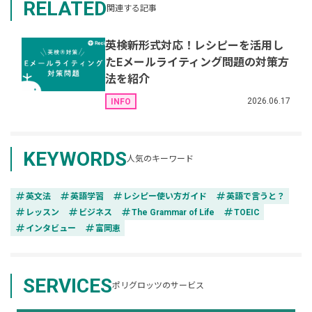
RELATED
関連する記事
英検新形式対応！レシピーを活用し
たEメールライティング問題の対策方
法を紹介
2026.06.17
INFO
KEYWORDS
人気のキーワード
tag
tag
tag
tag
英文法
英語学習
レシピー使い方ガイド
英語で言うと？
tag
tag
tag
tag
レッスン
ビジネス
The Grammar of Life
TOEIC
tag
tag
インタビュー
富岡恵
SERVICES
ポリグロッツのサービス