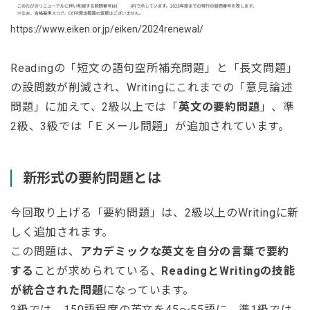
https://www.eiken.or.jp/eiken/2024renewal/
Readingの「短文の語句空所補充問題」と「長文問題」
の設問数が削減され、Writingにこれまでの「意見論述
問題」に加えて、2級以上では「
英文の要約問題
」、準
2級、3級では「Ｅメール問題」が追加されています。
新形式の要約問題とは
今回取り上げる「要約問題」は、2級以上のWritingに新
しく追加されます。
この問題は、
アカデミックな英文を自分の言葉で要約
する
ことが求められている、
ReadingとWritingの技能
が統合された問題
になっています。
2級では、150語程度の英文を45〜55語に、準1級では