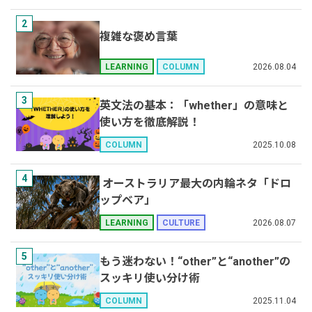
2
複雑な褒め言葉
2026.08.04
LEARNING
COLUMN
3
英文法の基本：「whether」の意味と
使い方を徹底解説！
2025.10.08
COLUMN
4
オーストラリア最大の内輪ネタ「ドロ
ップベア」
2026.08.07
LEARNING
CULTURE
5
もう迷わない！“other”と“another”の
スッキリ使い分け術
2025.11.04
COLUMN