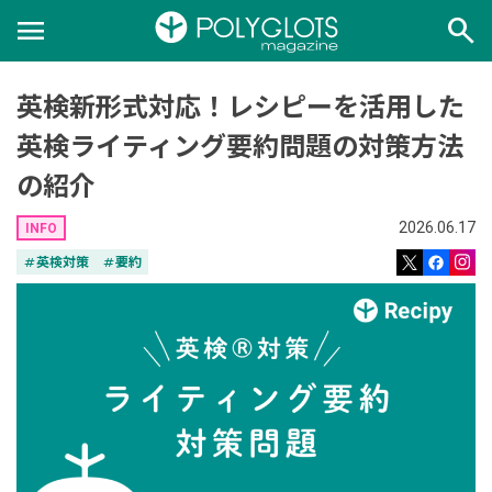
menu
search
英検新形式対応！レシピーを活用した
英検ライティング要約問題の対策方法
の紹介
2026.06.17
INFO
tag
英検対策
tag
要約