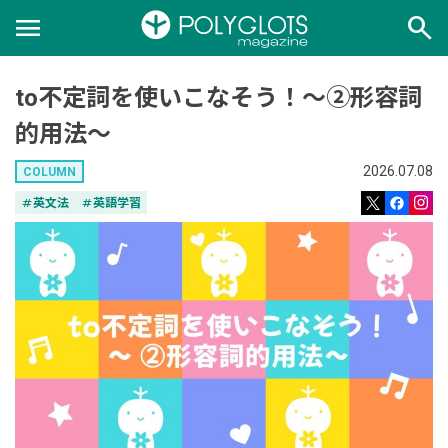
menu
search
to不定詞を使いこなそう！〜②形容詞
的用法〜
2026.07.08
COLUMN
tag
英文法
tag
英語学習