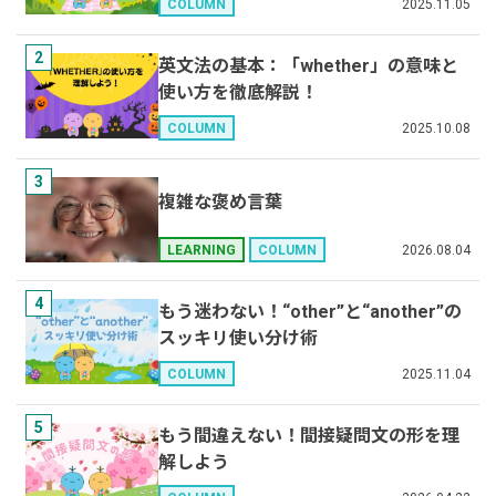
2025.11.05
COLUMN
2
英文法の基本：「whether」の意味と
使い方を徹底解説！
2025.10.08
COLUMN
3
複雑な褒め言葉
2026.08.04
LEARNING
COLUMN
4
もう迷わない！“other”と“another”の
スッキリ使い分け術
2025.11.04
COLUMN
5
もう間違えない！間接疑問文の形を理
解しよう