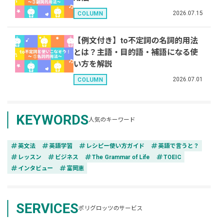
2026.07.15
COLUMN
【例文付き】to不定詞の名詞的用法
とは？主語・目的語・補語になる使
い方を解説
2026.07.01
COLUMN
KEYWORDS
人気のキーワード
tag
tag
tag
tag
英文法
英語学習
レシピー使い方ガイド
英語で言うと？
tag
tag
tag
tag
レッスン
ビジネス
The Grammar of Life
TOEIC
tag
tag
インタビュー
富岡恵
SERVICES
ポリグロッツのサービス