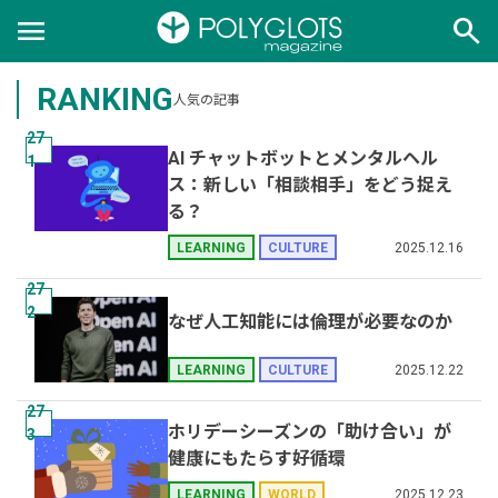
menu
search
RANKING
人気の記事
27
AI チャットボットとメンタルヘル
1
ス：新しい「相談相手」をどう捉え
る？
2025.12.16
LEARNING
CULTURE
27
2
なぜ人工知能には倫理が必要なのか
2025.12.22
LEARNING
CULTURE
27
ホリデーシーズンの「助け合い」が
3
健康にもたらす好循環
2025.12.23
LEARNING
WORLD