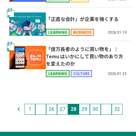
27
4
「正直な会計」が企業を強くする
2026.01.19
LEARNING
BUSINESS
27
「億万長者のように買い物を」：
5
Temu はいかにして買い物のあり方
を変えたのか
2026.01.23
LEARNING
CULTURE
投稿ナビゲーション
1
…
26
27
28
29
30
…
32