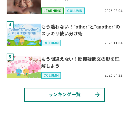
2026.08.04
LEARNING
COLUMN
4
もう迷わない！“other”と“another”の
スッキリ使い分け術
2025.11.04
COLUMN
5
もう間違えない！間接疑問文の形を理
解しよう
2026.04.22
COLUMN
arrow_forward
ランキング一覧