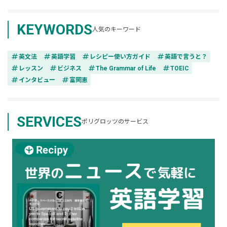
KEYWORDS
人気のキーワード
tag
tag
tag
tag
英文法
英語学習
レシピー使い方ガイド
英語で言うと？
tag
tag
tag
tag
レッスン
ビジネス
The Grammar of Life
TOEIC
tag
tag
インタビュー
富岡恵
SERVICES
ポリグロッツのサービス