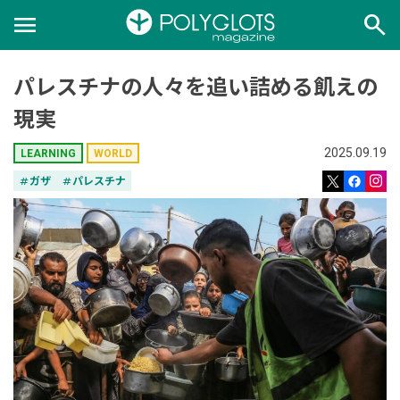
menu
search
パレスチナの人々を追い詰める飢えの
現実
2025.09.19
LEARNING
WORLD
tag
ガザ
tag
パレスチナ