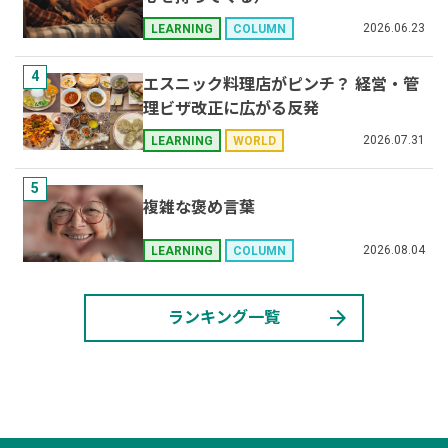
2026.06.23
LEARNING
COLUMN
4
エスニック料理店がピンチ？ 経営・管
理ビザ改正に広がる反発
2026.07.31
LEARNING
WORLD
5
複雑な褒め言葉
2026.08.04
LEARNING
COLUMN
arrow_forward
ランキング一覧