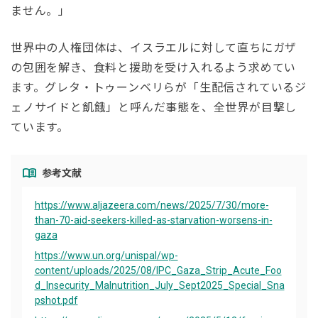
ません。」
世界中の人権団体は、イスラエルに対して直ちにガザ
の包囲を解き、食料と援助を受け入れるよう求めてい
ます。グレタ・トゥーンベリらが「生配信されているジ
ェノサイドと飢餓」と呼んだ事態を、全世界が目撃し
ています。
menu_book
参考文献
https://www.aljazeera.com/news/2025/7/30/more-
than-70-aid-seekers-killed-as-starvation-worsens-in-
gaza
https://www.un.org/unispal/wp-
content/uploads/2025/08/IPC_Gaza_Strip_Acute_Foo
d_Insecurity_Malnutrition_July_Sept2025_Special_Sna
pshot.pdf