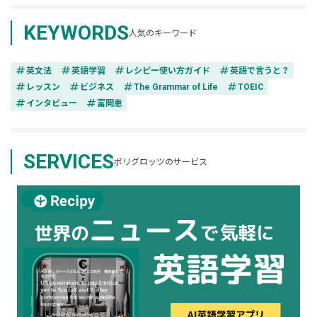
KEYWORDS
人気のキーワード
tag
tag
tag
tag
英文法
英語学習
レシピー使い方ガイド
英語で言うと？
tag
tag
tag
tag
レッスン
ビジネス
The Grammar of Life
TOEIC
tag
tag
インタビュー
富岡恵
SERVICES
ポリグロッツのサービス