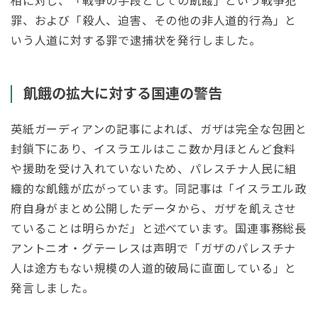
相に対し、「戦争の手段としての飢餓」という戦争犯
罪、および「殺人、迫害、その他の非人道的行為」と
いう人道に対する罪で逮捕状を発行しました。
飢餓の拡大に対する国連の警告
英紙ガーディアンの記事によれば、ガザは完全な包囲と
封鎖下にあり、イスラエルはここ数か月ほとんど食料
や援助を受け入れていないため、パレスチナ人民に組
織的な飢餓が広がっています。同記事は「イスラエル政
府自身がまとめ公開したデータから、ガザを飢えさせ
ていることは明らかだ」と述べています。国連事務総長
アントニオ・グテーレスは声明で「ガザのパレスチナ
人は途方もない規模の人道的破局に直面している」と
発言しました。