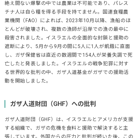
絶え間ない爆撃の中では農業は不可能であり、パレス
チナ人は自ら糧を得る手段を持てません。国連食糧農
業機関（FAO）によれば、2023年10月以降、漁船のほ
とんどが破壊され、複数の漁師が沿岸での漁の最中に
殺害されました。イスラエルの全面的な封鎖と援助の
遮断により、5月から9月の間に5人に1人が飢餓に直面
し、ガザ保健省は直近の数週間で154人が栄養失調で死
亡したと発表しました。イスラエルの戦争犯罪に対す
る世界的な批判の中、ガザ人道基金がガザでの援助活
動を開始しました。
ガザ人道財団
（GHF）への批判
ガザ人道財団（GHF）は、イスラエルとアメリカが支援
する組織で、ガザの危機を食料と援助で解決すると主
張しています。外国からの圧力と批判が続いた後、この