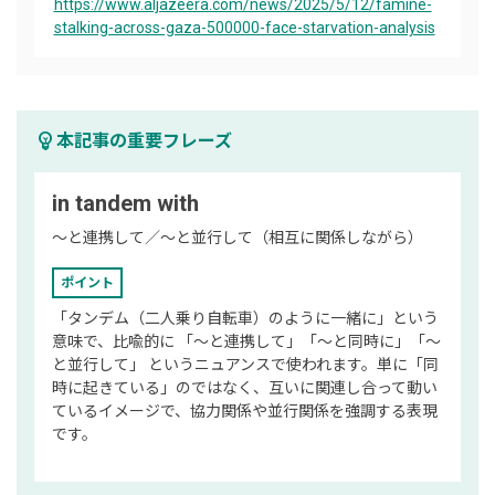
https://www.aljazeera.com/news/2025/5/12/famine-
stalking-across-gaza-500000-face-starvation-analysis
emoji_objects
本記事の重要フレーズ
in tandem with
〜と連携して／〜と並行して（相互に関係しながら）
ポイント
「タンデム（二人乗り自転車）のように一緒に」という
意味で、比喩的に 「〜と連携して」「〜と同時に」「〜
と並行して」 というニュアンスで使われます。単に「同
時に起きている」のではなく、互いに関連し合って動い
ているイメージで、協力関係や並行関係を強調する表現
です。