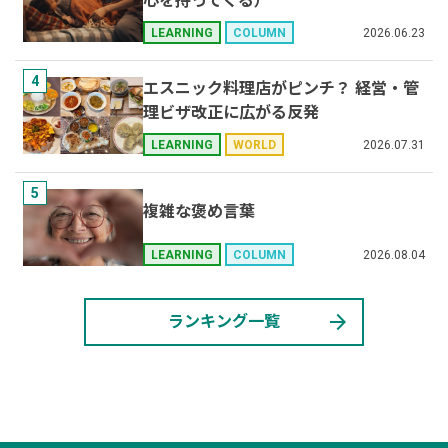
心を持ってくる）
2026.06.23
LEARNING
COLUMN
4
エスニック料理店がピンチ？ 経営・管
理ビザ改正に広がる反発
2026.07.31
LEARNING
WORLD
5
複雑な褒め言葉
2026.08.04
LEARNING
COLUMN
arrow_forward
ランキング一覧