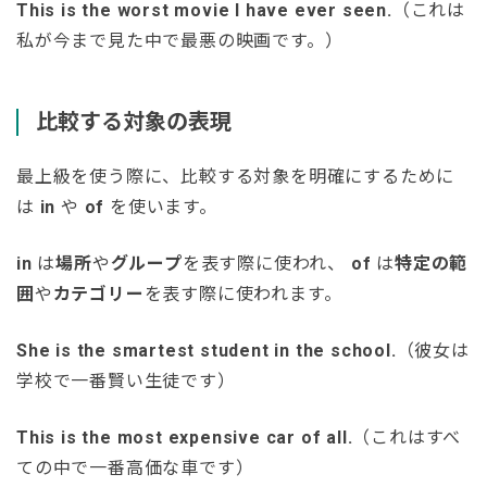
This is the worst movie I have ever seen.
（これは
私が今まで見た中で最悪の映画です。）
比較する対象の表現
最上級を使う際に、比較する対象を明確にするために
は
in
や
of
を使います。
in
は
場所
や
グループ
を表す際に使われ、
of
は
特定の範
囲
や
カテゴリー
を表す際に使われます。
She is the smartest student in the school.
（彼女は
学校で一番賢い生徒です）
This is the most expensive car of all.
（これはすべ
ての中で一番高価な車です）