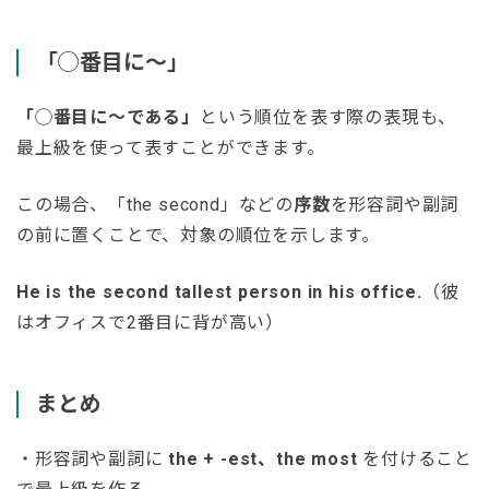
「◯番目に〜」
「◯番目に〜である」
という順位を表す際の表現も、
最上級を使って表すことができます。
この場合、「the second」などの
序数
を形容詞や副詞
の前に置くことで、対象の順位を示します。
He is the second tallest person in his office.
（彼
はオフィスで2番目に背が高い）
まとめ
・形容詞や副詞に
the + -est、the most
を付けること