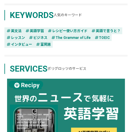
KEYWORDS
人気のキーワード
tag
tag
tag
tag
英文法
英語学習
レシピー使い方ガイド
英語で言うと？
tag
tag
tag
tag
レッスン
ビジネス
The Grammar of Life
TOEIC
tag
tag
インタビュー
富岡恵
SERVICES
ポリグロッツのサービス