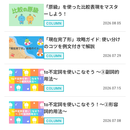
「原級」を使った比較表現をマスタ
ーしよう！
2026.08.05
COLUMN
「現在完了形」攻略ガイド: 使い分け
のコツを例文付きで解説
2026.07.29
COLUMN
to不定詞を使いこなそう 〜③副詞的
用法〜
2026.07.15
COLUMN
to不定詞を使いこなそう！〜②形容
詞的用法〜
2026.07.08
COLUMN