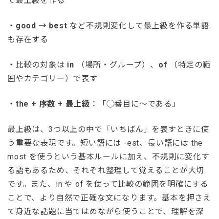
で最上級を作る
・
good → best
など不規則変化して最上級を作る単語
も存在する
・比較の対象は
in
（場所・グループ）、
of
（特定の範
囲やカテゴリー）で表す
・
the + 序数 + 最上級
：「◯番目に〜である」
最上級は、3つ以上の中で「いちばん」を表すときに使
う重要な表現です。短い語には -est、長い語には the
most を使うという基本ルールに加え、不規則に変化す
る語もあるため、それぞれ整理して覚えることが大切
です。また、in や of を使って比較の範囲を明確にする
ことで、より自然で正確な文になります。基本を押さえ
て身近な話題に当てはめながら使うことで、理解を深