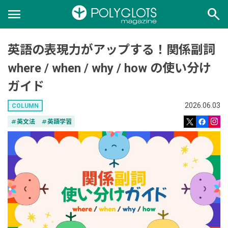
menu
search
英語の表現力がアップする！関係副詞
where / when / why / how の使い分け
ガイド
2026.06.03
COLUMN
tag
英文法
tag
英語学習