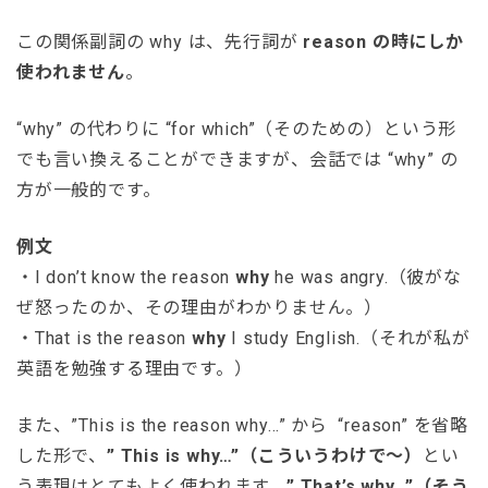
この関係副詞の why は、先行詞が
reason の時にしか
使われません
。
“why” の代わりに “for which”（そのための）という形
でも言い換えることができますが、会話では “why” の
方が一般的です。
例文
・I don’t know the reason
why
he was angry.（彼がな
ぜ怒ったのか、その理由がわかりません。）
・That is the reason
why
I study English.（それが私が
英語を勉強する理由です。）
また、”This is the reason why…” から “reason” を省略
した形で、
” This is why…”（こういうわけで〜）
とい
う表現はとてもよく使われます。
” That’s why…”（そう