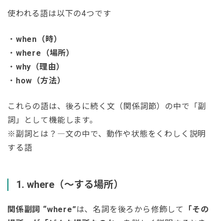
使われる語は以下の4つです
・
when（時）
・
where（場所）
・
why（理由）
・
how（方法）
これらの語は、後ろに続く文（関係詞節）の中で「副
詞」として機能します。
※副詞とは？―文の中で、動作や状態をくわしく説明
する語
1. where（〜する場所）
関係副詞 “where”
は、名詞を後ろから修飾して
「その