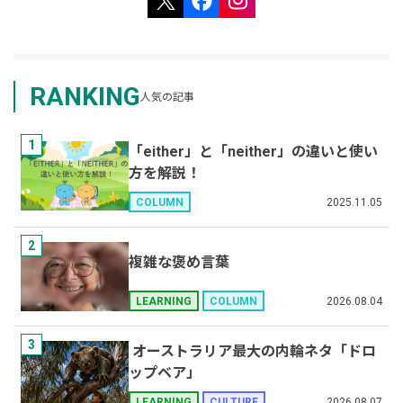
RANKING
人気の記事
1
「either」と「neither」の違いと使い
方を解説！
2025.11.05
COLUMN
2
複雑な褒め言葉
2026.08.04
LEARNING
COLUMN
3
オーストラリア最大の内輪ネタ「ドロ
ップベア」
2026.08.07
LEARNING
CULTURE