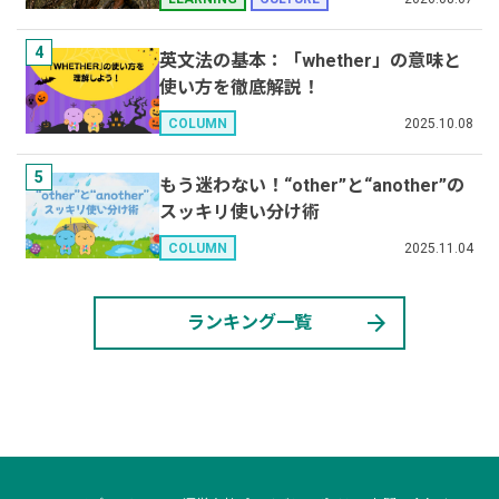
4
英文法の基本：「whether」の意味と
使い方を徹底解説！
2025.10.08
COLUMN
5
もう迷わない！“other”と“another”の
スッキリ使い分け術
2025.11.04
COLUMN
arrow_forward
ランキング一覧