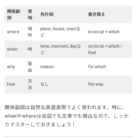
関係副
意
先行詞
書き換え
詞
味
場
place, house, townな
where
in/on/at + which
所
ど
time, moment, dayな
on/in/at + which /
when
時
ど
that
理
why
reason
for which
由
方
how
なし
the way
法
関係副詞は自然な英語表現でよく使われます。特に、
whenやwhereは会話でも文章でも頻出なので、しっか
りマスターしておきましょう！