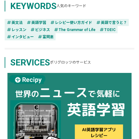
KEYWORDS
人気のキーワード
tag
tag
tag
tag
英文法
英語学習
レシピー使い方ガイド
英語で言うと？
tag
tag
tag
tag
レッスン
ビジネス
The Grammar of Life
TOEIC
tag
tag
インタビュー
富岡恵
SERVICES
ポリグロッツのサービス