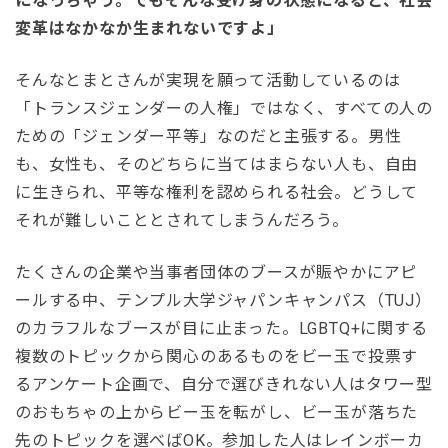
になっちゃう。でもそんな受け身の状態になると、社会
変革はなかなか生まれないですよ」
そんなとまとさんが実現を願って活動しているのは
「トランスジェンダーの人権」ではなく、すべての人の
ための「ジェンダー平等」なのだと主張する。男性
も、女性も、そのどちらに当てはまらない人も、自由
に生きられ、平等な権利を認められる社会。どうして
それが難しいこととされてしまうんだろう。
たくさんの企業や当事者団体のブースが賑やかにアピ
ールする中、テンプル大学ジャパンキャンパス（TUJ）
のカラフルなブースが目に止まった。LGBTQ+に関する
複数のトピックから関心のあるものをビー玉で投票す
るアンケート企画で、自分で選びきれない人はタワー型
のおもちゃの上からビー玉を転がし、ビー玉が落ちた
先のトピックを選べばOK。参加した人はレインボーカ