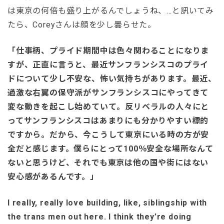
は東京の何倍も盛り上がるんでしょうね、…と訊いてみ
たら、Coreyさんは顔を少し曇らせた。
「仕事柄、プライド期間中は色々関わることになりま
すが、正直に言うと、最近サンフランシスコのプライ
ドについて少し不安な、怖い気持ちがあります。最近、
過激な右翼の保守派がサンフランシスコにやってきて
変な動きを起こし始めていて。反リベラルの人々にと
ってサンフランシスコはあまりにも分かりやすい標的
ですから。だから、今こうして東京にいる時の方が安
全だと感じます。僕らにとって100％安全な場所なんて
ないと思うけど、それでも東京は他の国や街にはない
安心感があるんです。」
I really, really love building, like, siblingship with
the trans men out here. I think they’re doing