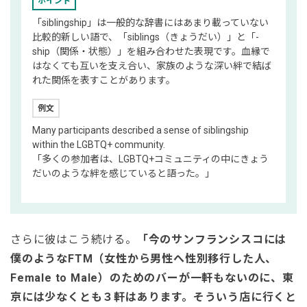
ポイント
「siblingship」は一般的な辞書にはあまり載っていない
比較的新しい語で、「siblings（きょうだい）」と「-
ship（関係・状態）」を組み合わせた表現です。血縁で
はなくても互いを支え合い、家族のような深い絆で結ば
れた関係を表すことがあります。
例文
Many participants described a sense of siblingship
within the LGBTQ+ community.
「多くの参加者は、LGBTQ+コミュニティの中にきょう
だいのような絆を感じていると語った。」
さらに彼はこう続ける。
「今のサンフランシスコには
僕のようなFTM（女性から男性へ性別移行した人、
Female to Male）のためのバーが一軒もないのに、東
京には少なくとも３軒はあります。そういう店に行くと