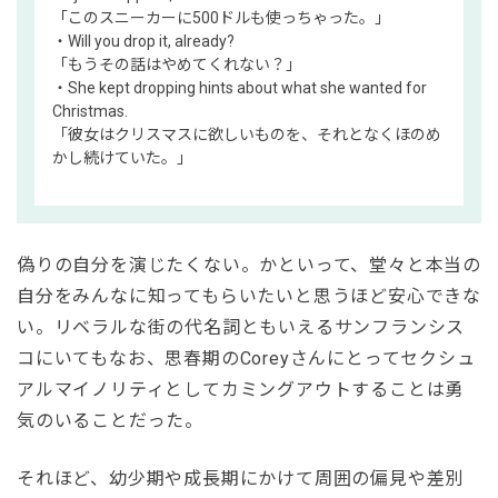
「このスニーカーに500ドルも使っちゃった。」
・Will you drop it, already?
「もうその話はやめてくれない？」
・She kept dropping hints about what she wanted for
Christmas.
「彼女はクリスマスに欲しいものを、それとなくほのめ
かし続けていた。」
偽りの自分を演じたくない。かといって、堂々と本当の
自分をみんなに知ってもらいたいと思うほど安心できな
い。リベラルな街の代名詞ともいえるサンフランシス
コにいてもなお、思春期のCoreyさんにとってセクシュ
アルマイノリティとしてカミングアウトすることは勇
気のいることだった。
それほど、幼少期や成長期にかけて周囲の偏見や差別