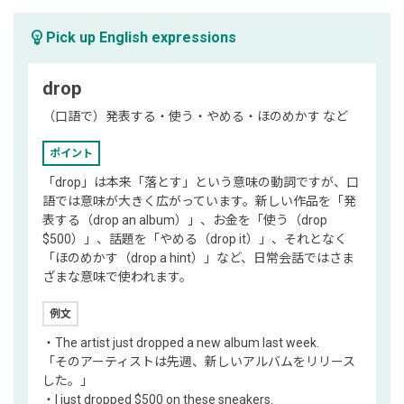
emoji_objects
Pick up English expressions
drop
（口語で）発表する・使う・やめる・ほのめかす など
ポイント
「drop」は本来「落とす」という意味の動詞ですが、口
語では意味が大きく広がっています。新しい作品を「発
表する（drop an album）」、お金を「使う（drop
$500）」、話題を「やめる（drop it）」、それとなく
「ほのめかす（drop a hint）」など、日常会話ではさま
ざまな意味で使われます。
例文
・The artist just dropped a new album last week.
「そのアーティストは先週、新しいアルバムをリリース
した。」
・I just dropped $500 on these sneakers.