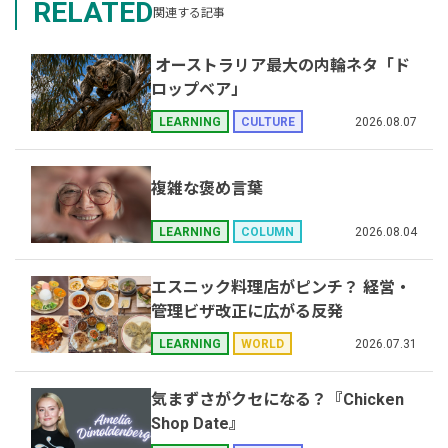
RELATED
関連する記事
オーストラリア最大の内輪ネタ「ド
ロップベア」
2026.08.07
LEARNING
CULTURE
複雑な褒め言葉
2026.08.04
LEARNING
COLUMN
エスニック料理店がピンチ？ 経営・
管理ビザ改正に広がる反発
2026.07.31
LEARNING
WORLD
気まずさがクセになる？『Chicken
Shop Date』