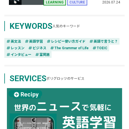
2026.07.24
LEARNING
CULTURE
KEYWORDS
人気のキーワード
tag
tag
tag
tag
英文法
英語学習
レシピー使い方ガイド
英語で言うと？
tag
tag
tag
tag
レッスン
ビジネス
The Grammar of Life
TOEIC
tag
tag
インタビュー
富岡恵
SERVICES
ポリグロッツのサービス