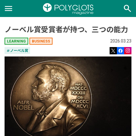
menu
search
ノーベル賞受賞者が持つ、三つの能力
2026.03.23
LEARNING
BUSINESS
tag
ノーベル賞