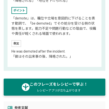
「降格される」「地位を下げられる」
ポイント
「demote」は、職位や立場を意図的に下げることを表
す動詞で、「be demoted」でその処分を受ける側の状
態を表します。能力不足や問題行動などの理由で、役職
や責任が軽くされる場面で使われます。
例文
He was demoted after the incident.
「彼はその出来事の後、降格された。」
このフレーズをレシピーで学ぶ！
レシピーアプリが立ち上がります
menu_book
参考文献