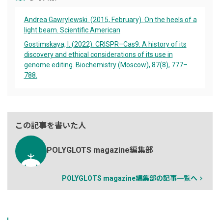
Andrea Gawrylewski. (2015, February). On the heels of a
light beam. Scientific American
Gostimskaya, I. (2022). CRISPR–Cas9: A history of its
discovery and ethical considerations of its use in
genome editing. Biochemistry (Moscow), 87(8), 777–
788.
この記事を書いた人
POLYGLOTS magazine編集部
POLYGLOTS magazine編集部の記事一覧へ