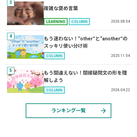
3
複雑な褒め言葉
2026.08.04
LEARNING
COLUMN
4
もう迷わない！“other”と“another”の
スッキリ使い分け術
2025.11.04
COLUMN
5
もう間違えない！間接疑問文の形を理
解しよう
2026.04.22
COLUMN
arrow_forward
ランキング一覧