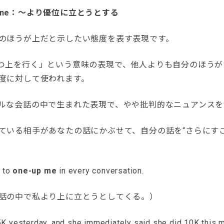
meone：〜より優位に立とうとする
のほうが上だと示したい態度を表す表現です。
 は「1つ上を行く」という意味の表現で、他人よりも自分のほう
度に対して使われます。
ルな会話の中で生まれた表現で、やや批判的なニュアンスを
ている相手があなたの話にかぶせて、自分の話を“さらにす
s to
one-up me
in every conversation.
話の中で私より上に立とうとしてくる。）
n 5K yesterday, and she immediately said she did 10K this 