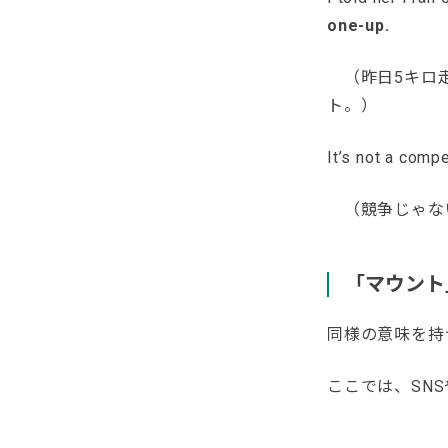
one-up.
（昨日5キロ走
ト。）
It’s not a compe
（競争じゃな
「マウント
同様の意味を持
ここでは、SN