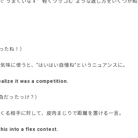
で“うまくいなす” “軽くツッコむ”ような返し方をいくつか
ったね！）
気味に使うと、“はいはい自慢ね”というニュアンスに。
ealize it was a competition.
負だったっけ？）
くる相手に対して、皮肉まじりで距離を置ける一言。
this into a flex contest.