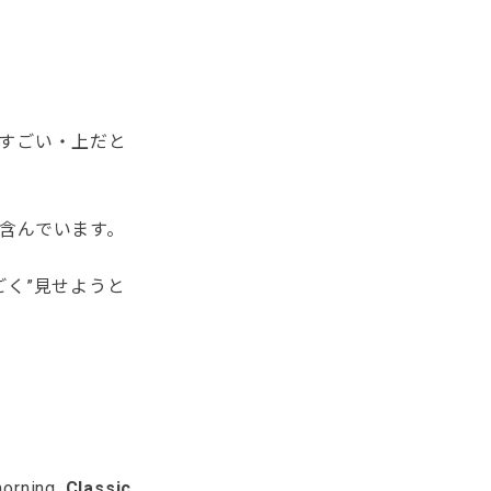
がすごい・上だと
含んでいます。
ごく”見せようと
morning.
Classic