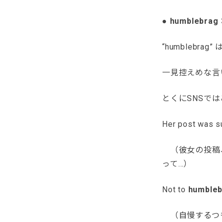
● humble
“humblebra
一見控えめな言
とくにSNSで
Her post was s
（彼女の投稿、
って…）
Not to
humble
（自慢するつも