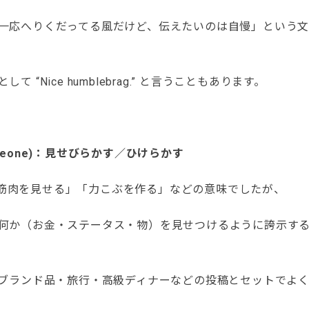
一応へりくだってる風だけど、伝えたいのは自慢」という文
て “Nice humblebrag.” と言うこともあります。
n someone)：見せびらかす／ひけらかす
本来「筋肉を見せる」「力こぶを作る」などの意味でしたが、
何か（お金・ステータス・物）を見せつけるように誇示す
、ブランド品・旅行・高級ディナーなどの投稿とセットでよ