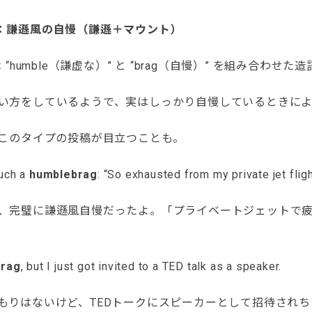
brag：謙遜風の自慢（謙遜＋マウント）
g” は “humble（謙虚な）” と “brag（自慢）” を組み合わせた
い方をしているようで、実はしっかり自慢しているときによ
はこのタイプの投稿が目立つことも。
uch a
humblebrag
: “So exhausted from my private jet flig
完璧に謙遜風自慢だったよ。「プライベートジェットで疲
brag
, but I just got invited to a TED talk as a speaker.
りはないけど、TEDトークにスピーカーとして招待されち