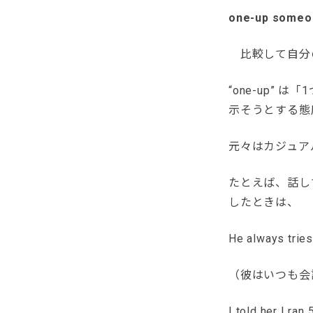
one-up so
比較して自分
“one-up”
示そうとする態
元々はカジュア
たとえば、話し
したときは、
He always trie
（彼はいつも会
I told her I ra