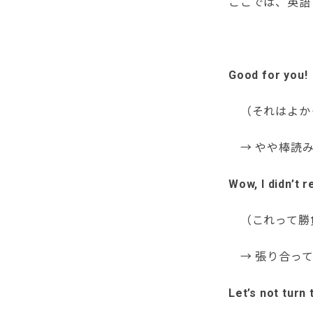
ここでは、英語
Good for you!
（それはよか
→ やや棒読み
Wow, I didn’t r
（これって勝
→ 張り合って
Let’s not turn 