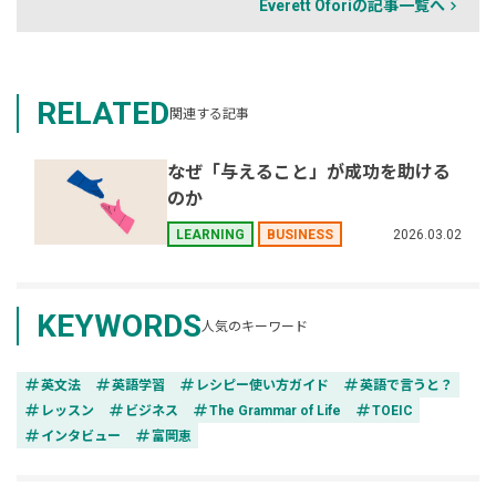
Everett Oforiの記事一覧へ
RELATED
関連する記事
なぜ「与えること」が成功を助ける
のか
2026.03.02
LEARNING
BUSINESS
KEYWORDS
人気のキーワード
tag
tag
tag
tag
英文法
英語学習
レシピー使い方ガイド
英語で言うと？
tag
tag
tag
tag
レッスン
ビジネス
The Grammar of Life
TOEIC
tag
tag
インタビュー
富岡恵