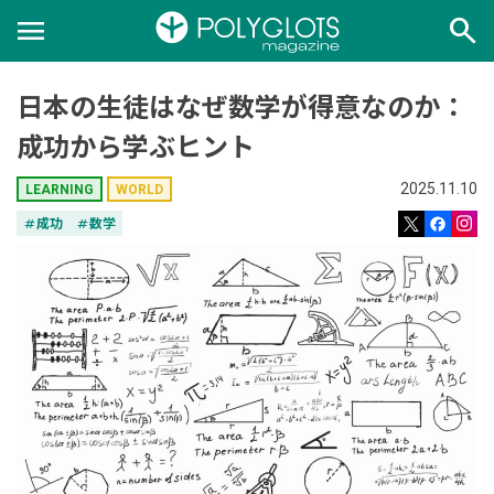
menu
search
日本の生徒はなぜ数学が得意なのか：
成功から学ぶヒント
2025.11.10
LEARNING
WORLD
tag
成功
tag
数学