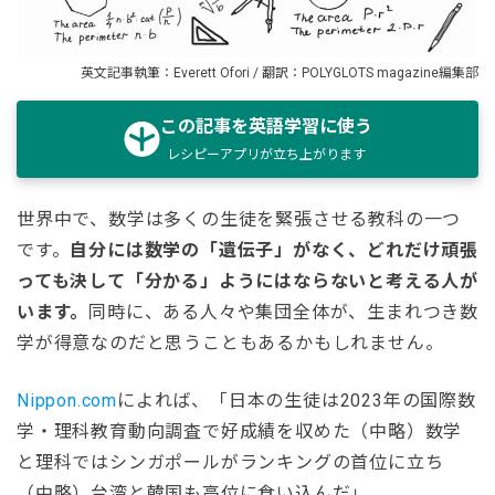
英文記事執筆：Everett Ofori / 翻訳：POLYGLOTS magazine編集部
この記事を英語学習に使う
レシピーアプリが立ち上がります
世界中で、数学は多くの生徒を緊張させる教科の一つ
です。
自分には数学の「遺伝子」がなく、どれだけ頑張
っても決して「分かる」ようにはならないと考える人が
います。
同時に、ある人々や集団全体が、生まれつき数
学が得意なのだと思うこともあるかもしれません。
Nippon.com
によれば、「日本の生徒は2023年の国際数
学・理科教育動向調査で好成績を収めた（中略）数学
と理科ではシンガポールがランキングの首位に立ち
（中略）台湾と韓国も高位に食い込んだ」