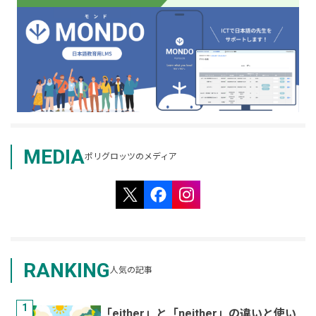
MEDIA
ポリグロッツのメディア
RANKING
人気の記事
1
「either」と「neither」の違いと使い