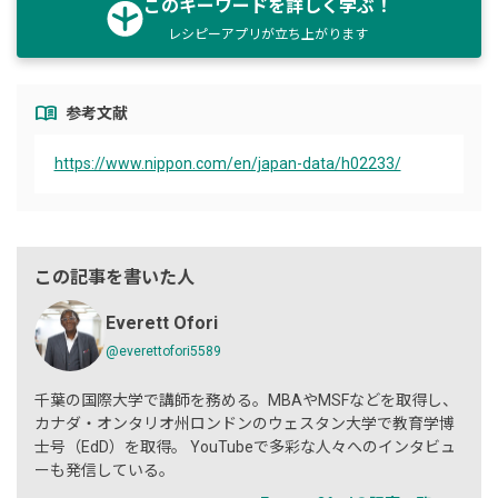
このキーワードを詳しく学ぶ！
レシピーアプリが立ち上がります
menu_book
参考文献
https://www.nippon.com/en/japan-data/h02233/
この記事を書いた人
Everett Ofori
@everettofori5589
千葉の国際大学で講師を務める。MBAやMSFなどを取得し、
カナダ・オンタリオ州ロンドンのウェスタン大学で教育学博
士号（EdD）を取得。 YouTubeで多彩な人々へのインタビュ
ーも発信している。