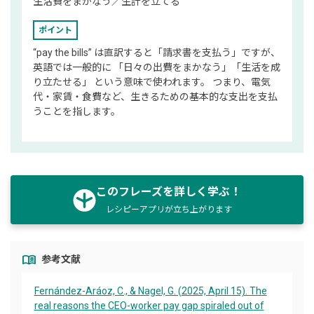
生活費をまかなう／生計を立てる
ポイント
“pay the bills” は直訳すると「請求書を支払う」ですが、
英語では一般的に 「日々の出費をまかなう」「生活を成
り立たせる」 という意味で使われます。 つまり、電気
代・家賃・食費など、生きるための基本的な支出を支払
うことを指します。
このフレーズを詳しく学ぶ！
レシピーアプリが立ち上がります
menu_book
参考文献
Fernández-Aráoz, C., & Nagel, G. (2025, April 15). The
real reasons the CEO-worker pay gap spiraled out of