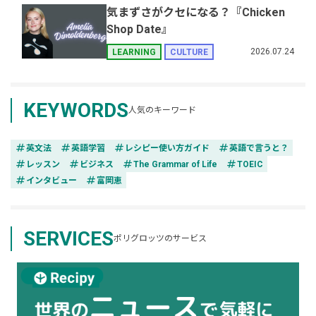
気まずさがクセになる？『Chicken
Shop Date』
2026.07.24
LEARNING
CULTURE
KEYWORDS
人気のキーワード
tag
tag
tag
tag
英文法
英語学習
レシピー使い方ガイド
英語で言うと？
tag
tag
tag
tag
レッスン
ビジネス
The Grammar of Life
TOEIC
tag
tag
インタビュー
富岡恵
SERVICES
ポリグロッツのサービス