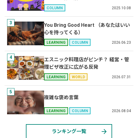
2025.10.08
COLUMN
3
You Bring Good Heart （あなたはいい
心を持ってくる）
2026.06.23
LEARNING
COLUMN
4
エスニック料理店がピンチ？ 経営・管
理ビザ改正に広がる反発
2026.07.31
LEARNING
WORLD
5
複雑な褒め言葉
2026.08.04
LEARNING
COLUMN
arrow_forward
ランキング一覧