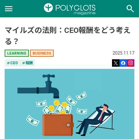
menu
search
マイルズの法則：CEO報酬をどう考え
る？
2025.11.17
LEARNING
BUSINESS
tag
CEO
tag
報酬