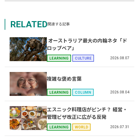
RELATED
関連する記事
オーストラリア最大の内輪ネタ「ド
ロップベア」
2026.08.07
LEARNING
CULTURE
複雑な褒め言葉
2026.08.04
LEARNING
COLUMN
エスニック料理店がピンチ？ 経営・
管理ビザ改正に広がる反発
2026.07.31
LEARNING
WORLD