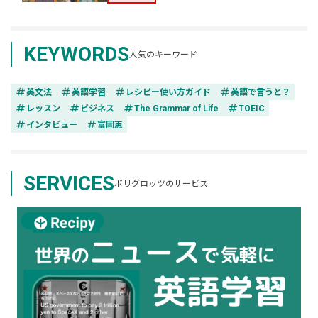
KEYWORDS
人気のキーワード
tag
tag
tag
tag
英文法
英語学習
レシピー使い方ガイド
英語で言うと？
tag
tag
tag
tag
レッスン
ビジネス
The Grammar of Life
TOEIC
tag
tag
インタビュー
富岡恵
SERVICES
ポリグロッツのサービス