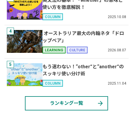
英文法の基本：「whether」の意味と
使い方を徹底解説！
2025.10.08
COLUMN
4
オーストラリア最大の内輪ネタ「ドロ
ップベア」
2026.08.07
LEARNING
CULTURE
5
もう迷わない！“other”と“another”の
スッキリ使い分け術
2025.11.04
COLUMN
arrow_forward
ランキング一覧