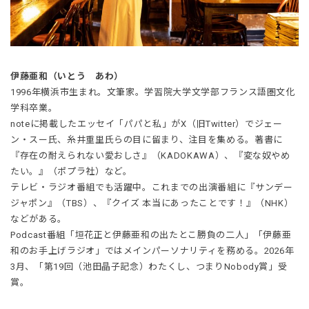
伊藤亜和（いとう あわ）
1996年横浜市生まれ。文筆家。学習院大学文学部フランス語圏文化
学科卒業。
noteに掲載したエッセイ「パパと私」がX（旧Twitter）でジェー
ン・スー氏、糸井重里氏らの目に留まり、注目を集める。著書に
『存在の耐えられない愛おしさ』（KADOKAWA）、『変な奴やめ
たい。』（ポプラ社）など。
テレビ・ラジオ番組でも活躍中。これまでの出演番組に『サンデー
ジャポン』（TBS）、『クイズ 本当にあったことです！』（NHK）
などがある。
Podcast番組「垣花正と伊藤亜和の出たとこ勝負の二人」「伊藤亜
和のお手上げラジオ」ではメインパーソナリティを務める。2026年
3月、「第19回（池田晶子記念）わたくし、つまりNobody賞」受
賞。