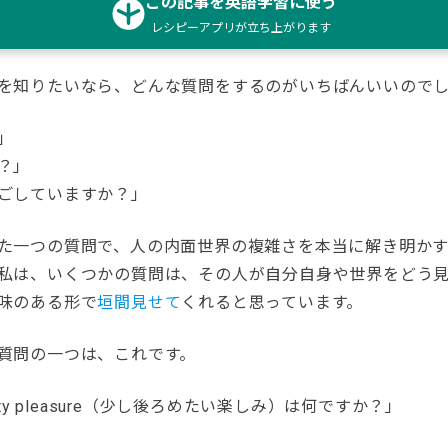
この記事を英語学習に使う
レシピーアプリが立ち上がります
を知りたいなら、どんな質問をするのがいちばんいいので
」
？」
ごしていますか？」
た一つの質問で、人の内面世界の複雑さを本当に解き明か
私は、いくつかの質問は、その人が自分自身や世界をどう
味のある形で
垣間見せて
くれると思っています。
質問の一つは、これです。
lty pleasure（少し後ろめたい楽しみ）は何ですか？」