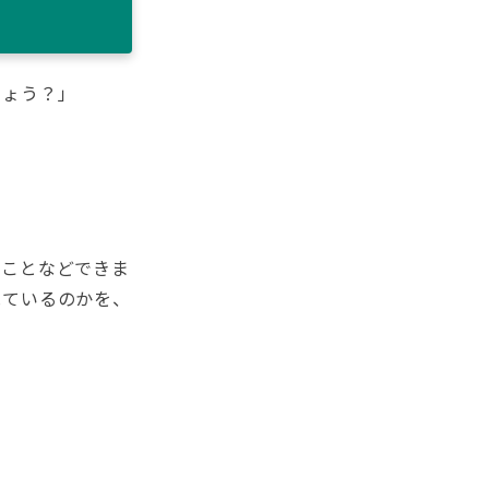
しょう？」
すことなどできま
見ているのかを、