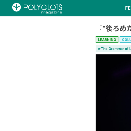
F
『“後ろめ
LEARNING
COL
tag
The Grammar of L