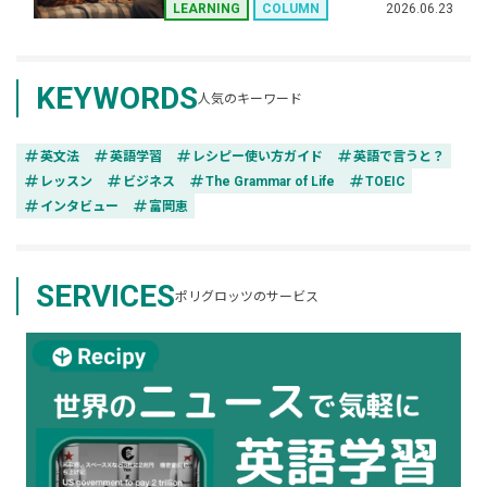
2026.06.23
LEARNING
COLUMN
KEYWORDS
人気のキーワード
tag
tag
tag
tag
英文法
英語学習
レシピー使い方ガイド
英語で言うと？
tag
tag
tag
tag
レッスン
ビジネス
The Grammar of Life
TOEIC
tag
tag
インタビュー
富岡恵
SERVICES
ポリグロッツのサービス