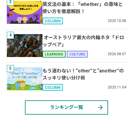
3
英文法の基本：「whether」の意味と
使い方を徹底解説！
2025.10.08
COLUMN
4
オーストラリア最大の内輪ネタ「ドロ
ップベア」
2026.08.07
LEARNING
CULTURE
5
もう迷わない！“other”と“another”の
スッキリ使い分け術
2025.11.04
COLUMN
arrow_forward
ランキング一覧