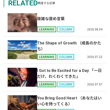
RELATED
関連する記事
複雑な褒め言葉
2026.08.04
LEARNING
COLUMN
The Shape of Growth （成長のかた
ち）
2026.07.22
LEARNING
COLUMN
I Got to Be Excited for a Day 「一日
だけ、わくわくできた」
2026.07.07
LEARNING
COLUMN
You Bring Good Heart （あなたはい
い心を持ってくる）