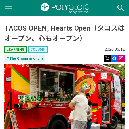
menu
search
TACOS OPEN, Hearts Open（タコスは
オープン、心もオープン）
2026.05.12
LEARNING
COLUMN
tag
The Grammar of Life